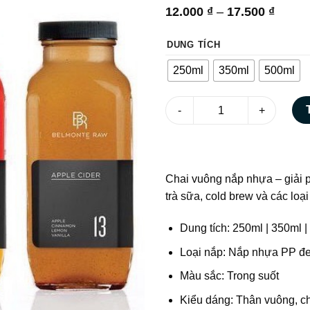
Khoản
12.000
₫
–
17.500
₫
giá:
từ
DUNG TÍCH
12.000
đến
250ml
350ml
500ml
17.500
Chai thủy tinh vuông trơn nắ
Chai vuông nắp nhựa – giải 
trà sữa, cold brew và các loạ
Dung tích: 250ml | 350ml 
Loại nắp: Nắp nhựa PP đe
Màu sắc: Trong suốt
Kiểu dáng: Thân vuông, ch