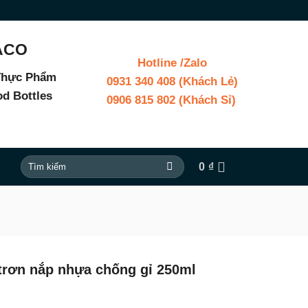
ACO
Hotline /Zalo
 Thực Phẩm
0931 340 408 (Khách Lẻ)
od Bottles
0906 815 802 (Khách Sỉ)
Tìm
Ệ
0
₫
kiếm:
 trơn nắp nhựa chống gỉ 250ml