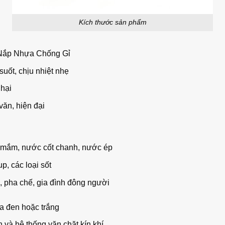
Kích thước sản phẩm
 Nắp Nhựa Chống Gỉ
suốt, chịu nhiệt nhẹ
 hại
ăn, hiện đại
 mắm, nước cốt chanh, nước ép
p, các loại sốt
 pha chế, gia đình đông người
ựa đen hoặc trắng
n và hệ thống vặn chặt kín khí