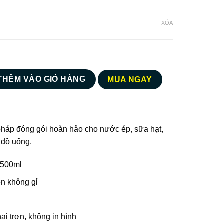
g
XÓA
 ₫
 ₫
p nhựa chống gỉ 250ml 350ml 500ml số lượng
THÊM VÀO GIỎ HÀNG
MUA NGAY
pháp đóng gói hoàn hảo cho nước ép, sữa hạt,
i đồ uống.
| 500ml
n không gỉ
ai trơn, không in hình