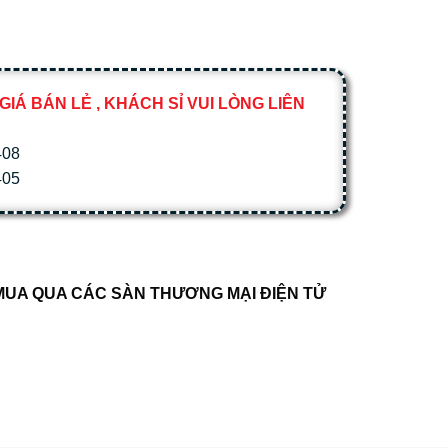
GIÁ BÁN LẺ , KHÁCH SỈ VUI LÒNG LIÊN
408
405
UA QUA CÁC SÀN THƯƠNG MẠI ĐIỆN TỬ