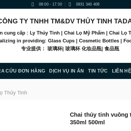
08:00 - 17:30
0931 340 408
CÔNG TY TNHH TM&DV THỦY TINH TAD
n cung cấp : Ly Thủy Tinh | Chai Lọ Mỹ Phẩm | Chai Lọ
alizing in providing: Glass Cups | Cosmetic Bottles | Fo
专业提供： 玻璃杯| 玻璃杯 化妆品瓶| 食品瓶
RA CỨU ĐƠN HÀNG
DỊCH VỤ IN ẤN
TIN TỨC
LIÊN H
ọ Thủy Tinh
Chai thủy tinh vuông
350ml 500ml