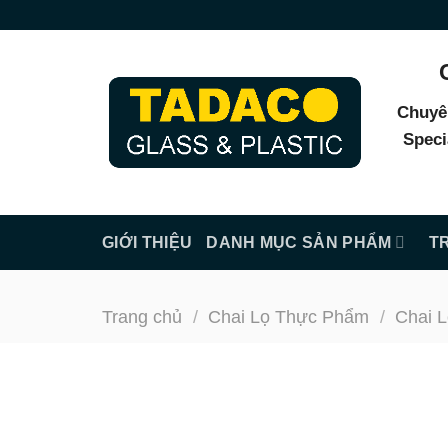
Skip
to
content
Chuyê
Speci
GIỚI THIỆU
DANH MỤC SẢN PHẨM
T
Trang chủ
/
Chai Lọ Thực Phẩm
/
Chai L