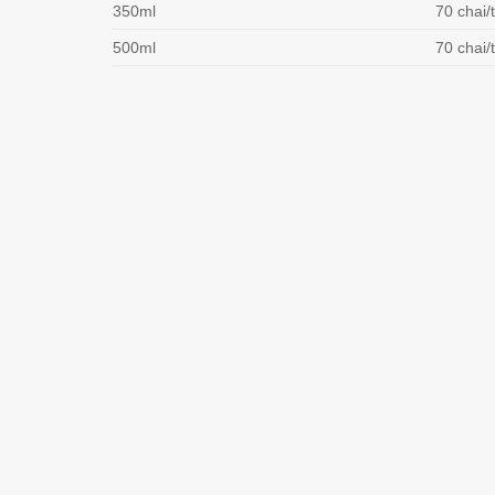
350ml
70 chai/
500ml
70 chai/