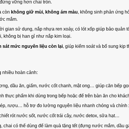
à đứng vững hơn chai tròn.
à còn
không giữ mùi, không ám màu
, không sinh phản ứng hó
ước mắm.
thời gian sử dụng, nắp nhựa ren xoáy, có lót xốp giúp bảo quản 
, không bị han gỉ như nắp kim loại.
 sát mức nguyên liệu còn lại
, giúp kiểm soát và bổ sung kịp 
g nhiều hoàn cảnh:
g, dầu ăn, giấm, nước cốt chanh, mật ong… giúp căn bếp gọ
h thực phẩm khi dùng trong bếp hoặc để trên bàn ăn cho khách 
 ép, rượu… hỗ trợ đo lường nguyên liệu nhanh chóng và chính 
hiết rót nước sốt, nước cốt trái cây, nước detox, sữa hạt…
ng, chai có thể dùng để làm quà tặng tết (đựng nước mắm, dầu