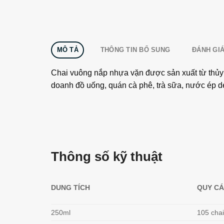
MÔ TẢ
THÔNG TIN BỔ SUNG
ĐÁNH GIÁ
Chai vuông nắp nhựa vặn được sản xuất từ thủy t
doanh đồ uống, quán cà phê, trà sữa, nước ép de
Thông số kỹ thuật
DUNG TÍCH
QUY C
250ml
105 chai