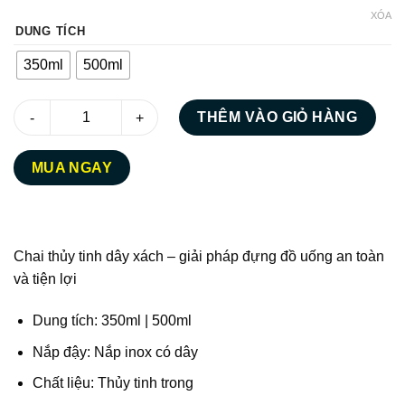
giá:
XÓA
từ
12.000 ₫
DUNG TÍCH
đến
14.000 ₫
350ml
500ml
Chai thủy tinh trơn nắp quai xách 300ml 500ml số lượng
THÊM VÀO GIỎ HÀNG
MUA NGAY
Chai thủy tinh dây xách – giải pháp đựng đồ uống an toàn
và tiện lợi
Dung tích: 350ml | 500ml
Nắp đậy: Nắp inox có dây
Chất liệu: Thủy tinh trong