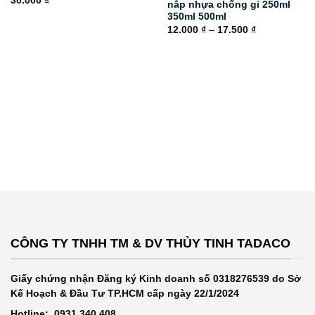
30.000
₫
nắp nhựa chống gỉ 250ml
350ml 500ml
Khoảng
12.000
₫
–
17.500
₫
giá:
từ
12.000 ₫
đến
17.500 ₫
CÔNG TY TNHH TM & DV THỦY TINH TADACO
Giấy chứng nhận Đăng ký Kinh doanh số 0318276539 do Sở
Kế Hoạch & Đầu Tư TP.HCM cấp ngày 22/1/2024
Hotline: 0931 340 408