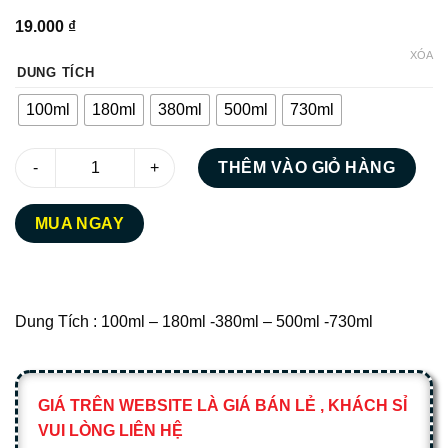
19.000
₫
XÓA
DUNG TÍCH
100ml
180ml
380ml
500ml
730ml
Hũ Thủy Tinh Lục Giác Nắp Thiếc số lượng
THÊM VÀO GIỎ HÀNG
MUA NGAY
Dung Tích : 100ml – 180ml -380ml – 500ml -730ml
GIÁ TRÊN WEBSITE LÀ GIÁ BÁN LẺ , KHÁCH SỈ
VUI LÒNG LIÊN HỆ