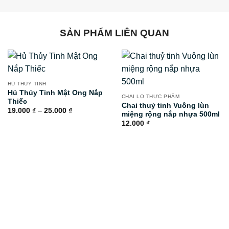
SẢN PHẨM LIÊN QUAN
HŨ THỦY TINH
Hủ Thủy Tinh Mật Ong Nắp
CHAI LỌ THỰC PHẨM
Thiếc
Chai thuỷ tinh Vuông lùn
Khoảng
19.000
₫
–
25.000
₫
miệng rộng nắp nhựa 500ml
giá:
từ
12.000
₫
19.000 ₫
đến
25.000 ₫