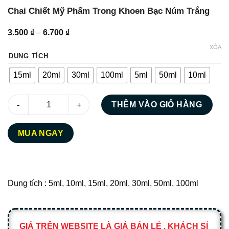
Chai Chiết Mỹ Phẩm Trong Khoen Bạc Núm Trắng
Khoảng
3.500
₫
–
6.700
₫
giá:
XÓA
từ
3.500 ₫
DUNG TÍCH
đến
6.700 ₫
15ml
20ml
30ml
100ml
5ml
50ml
10ml
Chai Chiết Mỹ Phẩm Trong Khoen Bạc Núm Trắng số lượng
THÊM VÀO GIỎ HÀNG
MUA NGAY
Dung tích : 5ml, 10ml, 15ml, 20ml, 30ml, 50ml, 100ml
GIÁ TRÊN WEBSITE LÀ GIÁ BÁN LẺ , KHÁCH SỈ