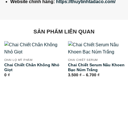
Website chính hãng:
https://thuytinhtadaco.com/
SẢN PHẨM LIÊN QUAN
CHAI LỌ MỸ PHẨM
CHAI CHIẾT SERUM
Chai Chiết Chân Không Nhỏ
Chai Chiết Serum Nâu Khoen
Giọt
Bạc Núm Trắng
Khoảng
0
₫
3.500
₫
–
6.700
₫
giá:
từ
3.500 ₫
đến
6.700 ₫